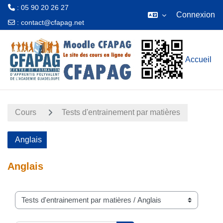
: 05 90 20 26 27
Connexion
:
contact@cfapag.net
Passer au contenu principal
Accueil
Cours
Tests d'entrainement par matières
Anglais
Anglais
Catégories de cours