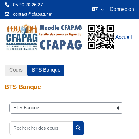
: 05 90 20 26 27
Connexion
:
contact@cfapag.net
Passer au contenu principal
Accueil
Cours
BTS Banque
BTS Banque
Catégories de cours
Rechercher des cours
Rechercher des cours