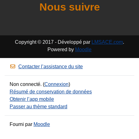
Nous suivre
Copyright © 2017 - Développé par
LMSACE.com
.
Powered by
Moodle
Contacter l’assistance du site
Non connecté. (
Connexion
)
Résumé de conservation de données
Obtenir l’app mobile
Passer au thème standard
Fourni par
Moodle