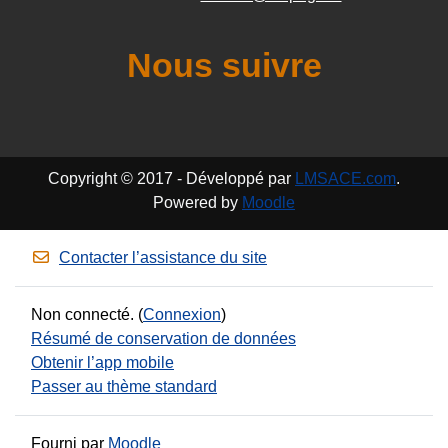
Nous suivre
Copyright © 2017 - Développé par
LMSACE.com
.
Powered by
Moodle
Contacter l’assistance du site
Non connecté. (
Connexion
)
Résumé de conservation de données
Obtenir l’app mobile
Passer au thème standard
Fourni par
Moodle