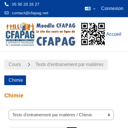
: 05 90 20 26 27
Connexion
:
contact@cfapag.net
Passer au contenu principal
Accueil
Cours
Tests d'entrainement par matières
Chimie
Chimie
Catégories de cours