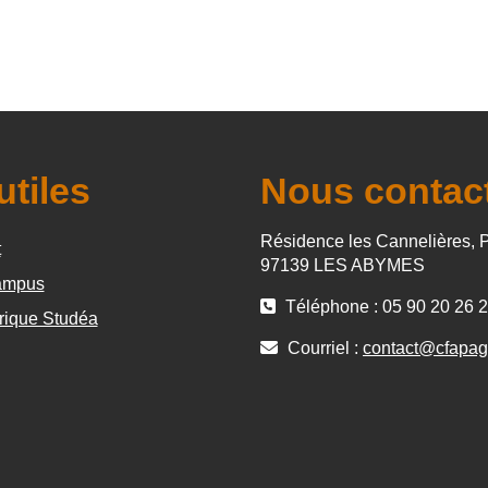
utiles
Nous contac
Résidence les Cannelières, 
t
97139 LES ABYMES
mpus
Téléphone : 05 90 20 26 
rique Studéa
Courriel :
contact@cfapag