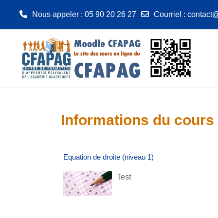
Nous appeler
: 05 90 20 26 27
Courriel
:
contact@
Passer au contenu principal
Informations du cours
Equation de droite (niveau 1)
Test