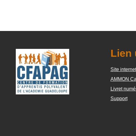
Lien 
Site interne
AMMON Ca
Livret numé
Support