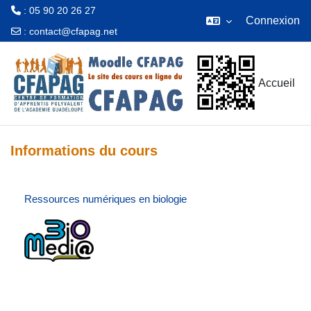
: 05 90 20 26 27
Connexion
:
contact@cfapag.net
Passer au contenu principal
Accueil
Informations du cours
Ressources numériques en biologie