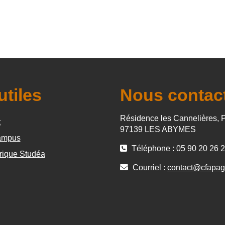
utiles
Nous contac
Résidence les Cannelières, 
t
97139 LES ABYMES
mpus
Téléphone : 05 90 20 26 
rique Studéa
Courriel :
contact@cfapag