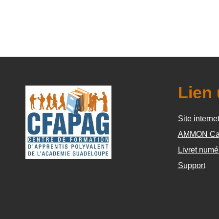
Lien 
Site interne
AMMON Ca
Livret numé
Support