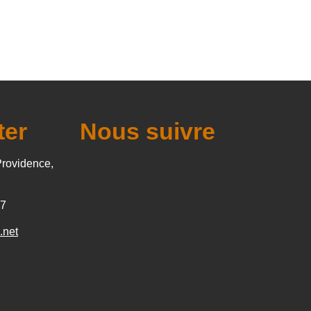
ter
Nous suivre
Providence,
27
.net