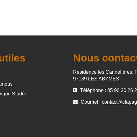
utiles
Nous contac
Résidence les Cannelières, 
t
97139 LES ABYMES
mpus
Téléphone : 05 90 20 26 
rique Studéa
Courriel :
contact@cfapag