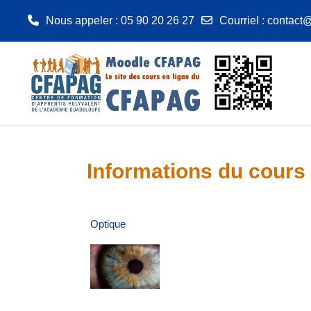
Nous appeler
: 05 90 20 26 27
Courriel
:
contact@
Passer au contenu principal
Informations du cours
Optique