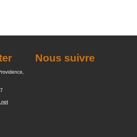
ter
Nous suivre
Providence,
27
.net