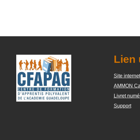
Lien 
Site interne
AMMON Ca
Livret numé
Support