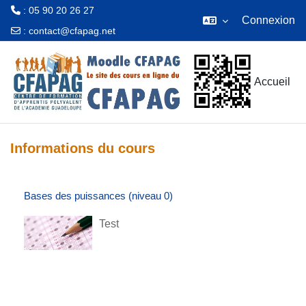
: 05 90 20 26 27
Connexion
:
contact@cfapag.net
Passer au contenu principal
Accueil
Informations du cours
Bases des puissances (niveau 0)
Test