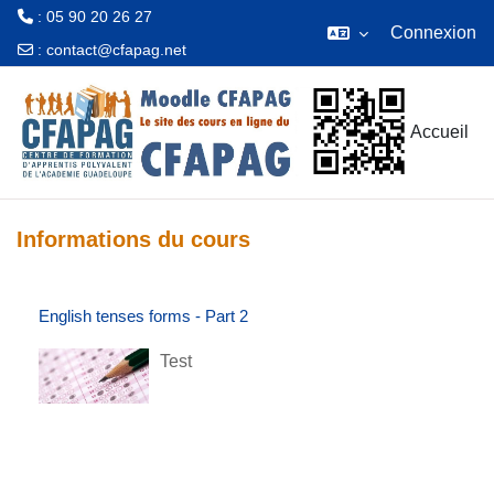
: 05 90 20 26 27
Connexion
:
contact@cfapag.net
Passer au contenu principal
Accueil
Informations du cours
English tenses forms - Part 2
Test