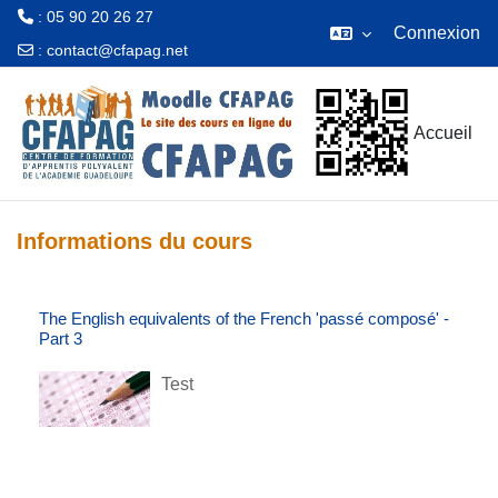
: 05 90 20 26 27
Connexion
:
contact@cfapag.net
Passer au contenu principal
Accueil
Informations du cours
The English equivalents of the French 'passé composé' -
Part 3
Test