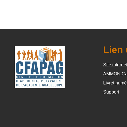
Lien 
Site interne
AMMON Ca
Livret numé
Support