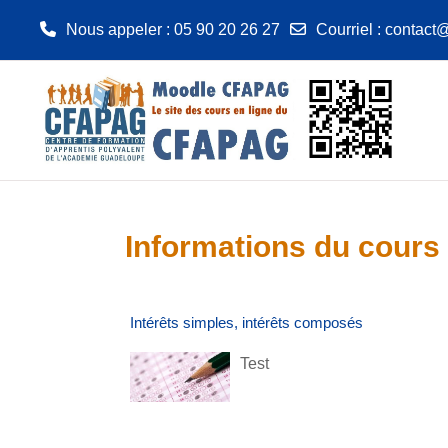
Nous appeler
: 05 90 20 26 27
Courriel
:
contact@
Passer au contenu principal
Informations du cours
Intérêts simples, intérêts composés
Test