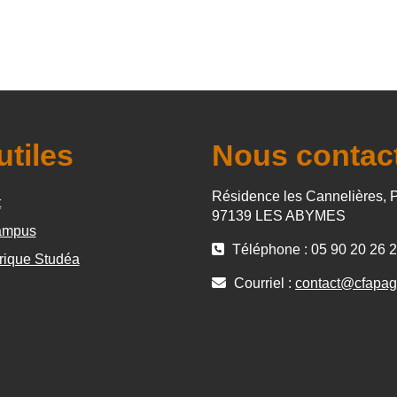
utiles
Nous contac
Résidence les Cannelières, 
t
97139 LES ABYMES
mpus
Téléphone : 05 90 20 26 
rique Studéa
Courriel :
contact@cfapag