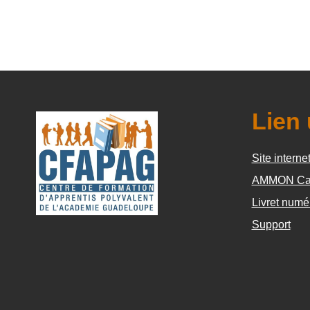
Lien 
Site interne
AMMON Ca
Livret numé
Support