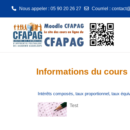
Nous appeler
: 05 90 20 26 27
Courriel
:
contact@
Passer au contenu principal
Informations du cours
Intérêts composés, taux proportionnel, taux équiv
Test