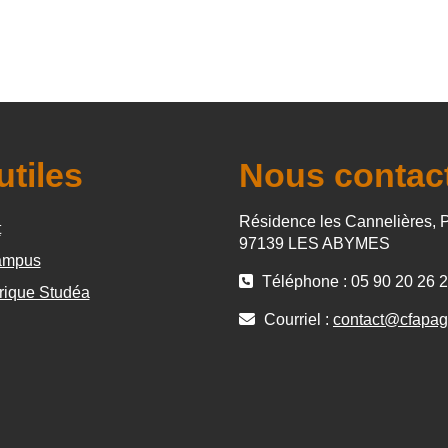
utiles
Nous contac
Résidence les Cannelières, 
t
97139 LES ABYMES
mpus
Téléphone : 05 90 20 26 
rique Studéa
Courriel :
contact@cfapag