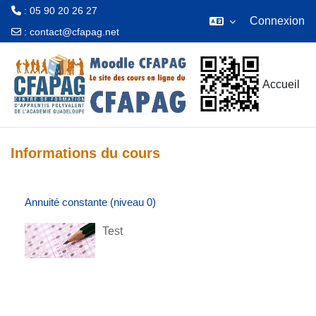
: 05 90 20 26 27
Connexion
:
contact@cfapag.net
Passer au contenu principal
Accueil
Informations du cours
Annuité constante (niveau 0)
Test