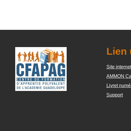
Lien 
Site interne
AMMON Ca
Livret numé
Support