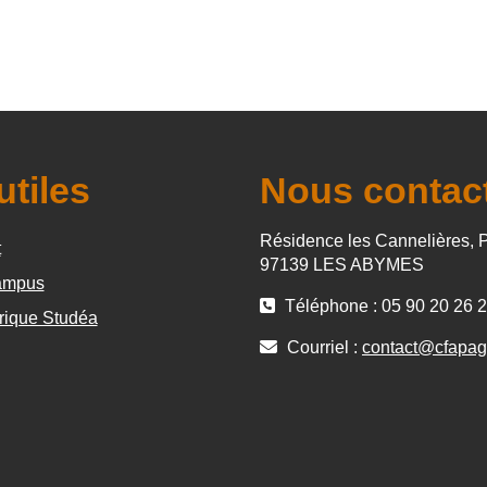
utiles
Nous contac
Résidence les Cannelières, 
t
97139 LES ABYMES
mpus
Téléphone : 05 90 20 26 
rique Studéa
Courriel :
contact@cfapag