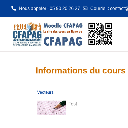
Nous appeler
: 05 90 20 26 27
Courriel
:
contact@
Passer au contenu principal
Informations du cours
Vecteurs
Test